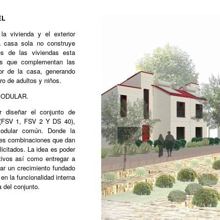
EL
la vivienda y el exterior
 casa sola no construye
es de las viviendas esta
os que complementan las
rior de la casa, generando
ro de adultos y niños.
MODULAR.
r diseñar el conjunto de
s (FSV 1, FSV 2 Y DS 40),
modular común. Donde la
ples combinaciones que dan
icitados. La idea es poder
ctivos así como entregar a
izar un crecimiento fundado
en la funcionalidad interna
 del conjunto.