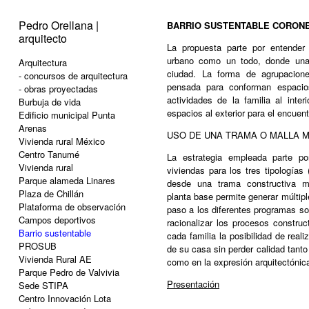
Pedro Orellana |
BARRIO SUSTENTABLE CORON
arquitecto
La propuesta parte por entender 
urbano como un todo, donde una
Arquitectura
ciudad. La forma de agrupacion
- concursos de arquitectura
pensada para conforman espaci
- obras proyectadas
actividades de la familia al inte
Burbuja de vida
espacios al exterior para el encuent
Edificio municipal Punta
Arenas
USO DE UNA TRAMA O MALLA 
Vivienda rural México
Centro Tanumé
La estrategia empleada parte po
Vivienda rural
viviendas para los tres tipología
Parque alameda Linares
desde una trama constructiva 
Plaza de Chillán
planta base permite generar múlti
Plataforma de observación
paso a los diferentes programas sol
Campos deportivos
racionalizar los procesos constru
Barrio sustentable
cada familia la posibilidad de real
PROSUB
de su casa sin perder calidad tanto 
Vivienda Rural AE
como en la expresión arquitectónica
Parque Pedro de Valvivia
Presentación
Sede STIPA
Centro Innovación Lota